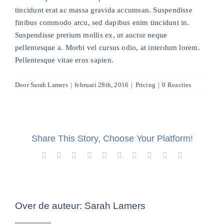
tincidunt erat ac massa gravida accumsan. Suspendisse
finibus commodo arcu, sed dapibus enim tincidunt in.
Suspendisse pretium mollis ex, ut auctor neque
pellentesque a. Morbi vel cursus odio, at interdum lorem.
Pellentesque vitae eros sapien.
Door
Sarah Lamers
|
februari 28th, 2016
|
Pricing
|
0 Reacties
Share This Story, Choose Your Platform!
Facebook
X
Reddit
LinkedIn
WhatsApp
Tumblr
Pinterest
Vk
Xing
E-
mail
Over de auteur:
Sarah Lamers