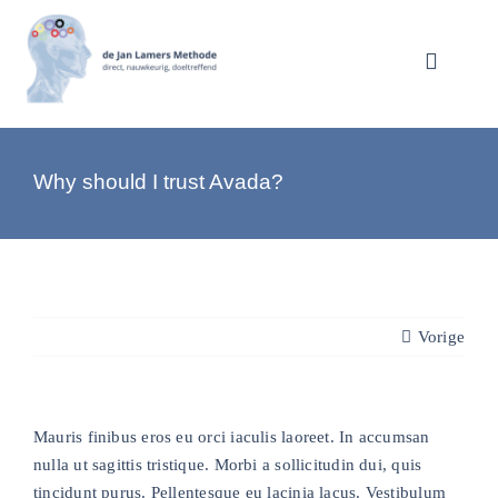
Ga
naar
inhoud
Toggle
Navigat
WERKWIJZE
Why should I trust Avada?
AANBOD
OVER JAN LAMERS
Vorige
REVIEWS
Mauris finibus eros eu orci iaculis laoreet. In accumsan
CONTACT
nulla ut sagittis tristique. Morbi a sollicitudin dui, quis
tincidunt purus. Pellentesque eu lacinia lacus. Vestibulum